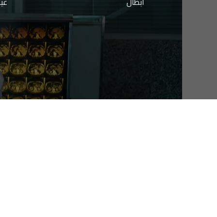
أبطال
عيا