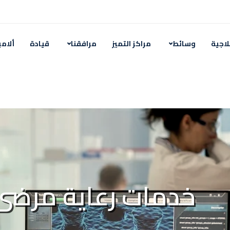
لاجية
وسائط
مراكز التميز
مرافقنا
قيادة
ألامي
wnload app
خدمات رعاية مرضى 