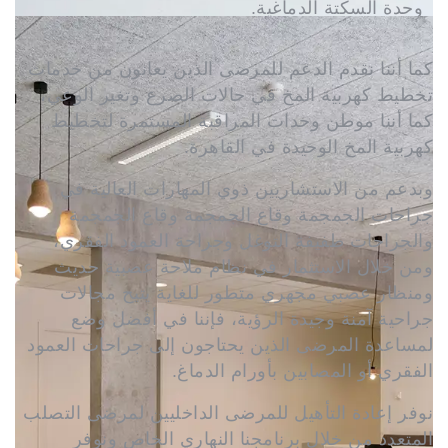
وحدة السكتة الدماغية.
كما أننا نقدم الدعم للمرضى الذين يعانون من خدمات
تخطيط كهربية المخ في حالات الصرع وتغير الوعي،
كما أننا موطن وحدات المراقبة المستمرة لتخطيط
كهربية المخ الوحيدة في القاهرة.
وبدعم من الاستشاريين ذوي المهارات العالية في
جراحات الجمجمة وقاع الجمجمة وقاع الجمجمة
والجراحات طفيفة التوغل وجراحة العمود الفقري،
ومن خلال الاستثمار في نظام ملاحة عصبية حديث
ومنظار عصبي مجهري متطور للغاية يتيح مجالات
جراحية آمنة وجيدة الرؤية، فإننا في أفضل وضع
لمساعدة المرضى الذين يحتاجون إلى جراحات العمود
الفقري أو المصابين بأورام الدماغ.
نوفر إعادة التأهيل للمرضى الداخليين لمرضى التصلب
المتعدد من خلال برنامجنا النهاري الخاص ونوفر