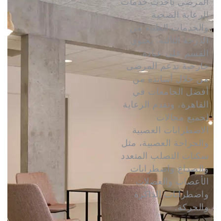
المرضى بأحدث خدمات
الرعاية الصحية
والخدمات الطبية من
الدرجة الثالثة. يحتوي
القسم على عيادة
خارجية تدعم المرضى
من خلال أساتذة من
أفضل الجامعات في
القاهرة، وتقدم الرعاية
لجميع مجالات
الاضطرابات العصبية
والجراحة العصبية، مثل
سكتات التصلب المتعدد
والصداع واضطرابات
الأعصاب والعضلات
واضطرابات الذاكرة
والحركة.