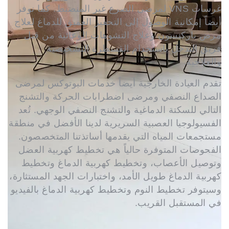
غرسات VNS لمرضى الصرع غير المنضبط. كما نوفر
أيضاً إمكانية الوصول إلى التحفيز العميق للدماغ لعلاج
مرض باركنسون وعلاج التشوهات الوعائية من قبل
فريق التدخل باستخدام القسطرة التشخيصية
والعلاجية.
تقدم العيادة الخارجية أيضاً خدمات البوتوكس لمرضى
الصداع النصفي ومرضى اضطرابات الحركة والتشنج
التالي للسكتة الدماغية والتشنج النصفي الوجهي. تُعد
الفسيولوجيا العصبية السريرية لدينا الأفضل في منطقة
مستجمعات المياه التي يقدمها أساتذتنا المتخصصون.
الفحوصات المتوفرة حالياً هي تخطيط كهربية العضل
وتوصيل الأعصاب، وتخطيط كهربية الدماغ وتخطيط
كهربية الدماغ طويل الأمد، واختبارات الجهد المستثارة،
وسيتوفر تخطيط النوم وتخطيط كهربية الدماغ بالفيديو
في المستقبل القريب.