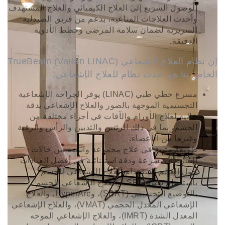
الوصول السريع إلى العلاج الكيميائي والعلاج المستهدف
وأحدث العلاجات المناعية، بدعم من فريق الصيدلية
السريرية لضمان سلامة المرضى وخطط الأدوية
الدقيقة.
إن نظام العلاج الإشعاعي TrueBeam (Varian LINAC)
الخاص بنا هو أحدث نظام للعلاج الإشعاعي:
مسرع خطي طبي (LINAC) يوفر الجراحة الإشعاعية
التجسيمية الموجهة بالصور والعلاج الإشعاعي بدقة
عالية لعلاج الأورام والآفات في أجزاء مختلفة من
الجسم، بما في ذلك الرئتين والثديين والرأس والرقبة
وغيرها من الأعضاء.
طريقة مثبتة في علاج مجموعة واسعة من حالات
السرطان بسرعة ودقة استثنائية في أفضل العيادات
حول العالم باستخدام العلاج الإشعاعي للجسم
باستخدام تقنية SRS، والعلاج الإشعاعي للجسم
بالتوضيع التجسيمي (SBRT)، وHyperArc، والعلاج
الإشعاعي المعدل الحجمي (VMAT)، والعلاج الإشعاعي
المعدل الشدة (IMRT)، والعلاج الإشعاعي الموجه