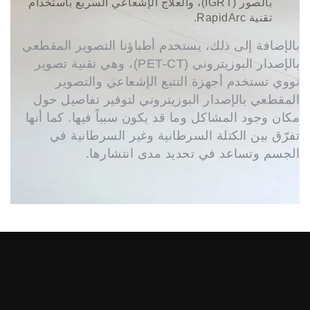
بالصور (IGRT)، والعلاج الإشعاعي السريع باستخدام
تقنية RapidArc.
بالإضافة إلى ذلك، يستخدم أطباؤنا التصوير المقطعي
بالإصدار البوزيتروني (PET-CT)، وهي تقنية تصوير
نووي تستخدم أجهزة التتبع الإشعاعي والتصوير
المقطعي بالإصدار البوزيتروني لتوفير تفاصيل حول
مكان وجود المشاكل وما قد يكون سبباً فيها. كما أنها
تفرّق بين الكتلة السرطانية وغير السرطانية في
الجسم وتساعد في تحديد مدى انتشارها.