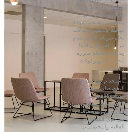
التغلب على تحديات
تشخيص السرطان
وعلاجه، وتحسين جودة
حياتهم وتحقيق معدلات
نجاة طويلة الأمد، يقدم
مركز السرطان لدينا
خدمات شاملة معززة
بأحدث البروتوكولات
والتقنيات.
باستخدام نهج متعدد
التخصصات، نجمع
خبرات العديد من
التخصصات، بما في ذلك
الجراحين المتخصصين
من ذوي الكفاءات
العالية والتخصصات