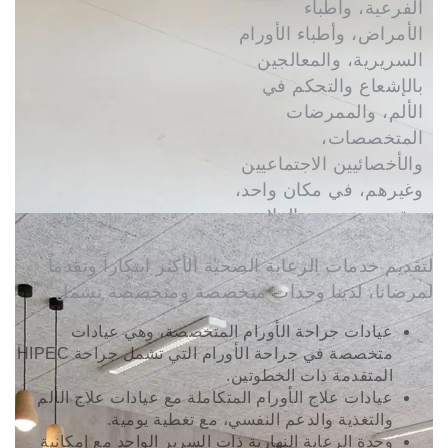
الفرعية، وأطباء
الأمراض، وأطباء الأورام
السريرية، والمعالجين
بالإشعاع والتحكم في
الألم، والممرضات
المتخصصات،
والأخصائيين الاجتماعيين
وغيرهم، في مكان واحد،
ونقوم بتخصيص العلاج
لكل مريض.
لتقديم خدمات الرعاية الصحية الأكثر ابتكاراً وتقدماً
لمرضانا، لدينا وحدات متخصصة ومتخصصة تشمل
عيادات جراحة الأورام المتخصصة، وهي عيادات
متخصصة في جراحة الأورام التي تشمل جراحة HIPEC
المتقدمة ذات الخطوتين.
عيادات علاج الأورام المتكاملة مع عيادات علاج الألم
والتغذية والدعم النفسي، مع تغطية يومية.
وحدة الرعاية النهارية ذات السرير الواحد مع إمكانية