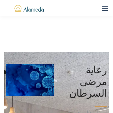
رعاية
مرضى
السرطان
لمساعدة المرضى في