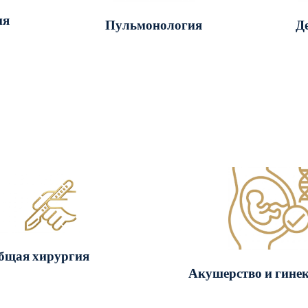
ия
Пульмонология
Д
бщая хирургия
Акушерство и гине