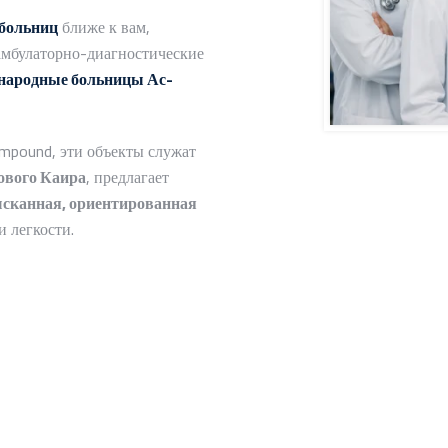
 больниц
ближе к вам,
амбулаторно-диагностические
ародные больницы Ас-
mpound, эти объекты служат
ового Каира
, предлагает
сканная, ориентированная
и легкости.