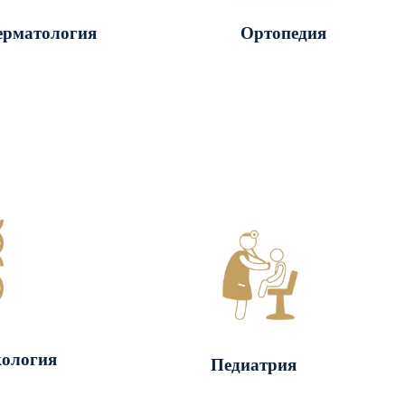
ерматология
Ортопедия
кология
Педиатрия