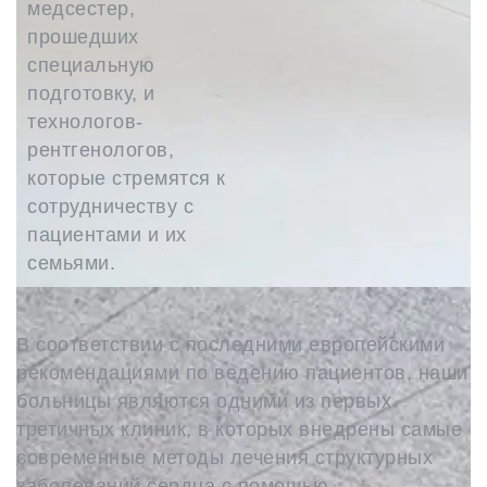
медсестер,
прошедших
специальную
подготовку, и
технологов-
рентгенологов,
которые стремятся к
сотрудничеству с
пациентами и их
семьями.
В соответствии с последними европейскими
рекомендациями по ведению пациентов, наши
больницы являются одними из первых
третичных клиник, в которых внедрены самые
современные методы лечения структурных
заболеваний сердца с помощью