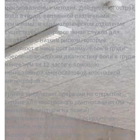
малоинвазивных методик. Для лечения острой
боли в груди, вызванной различными
причинами, в кардиологическом отделении
существует интегрированная служба для
пациентов с низким риском, которые
поступают в нашу программу "Боль в груди",
обеспечивающую им диагностику боли в груди
менее чем за 12 часов с помощью
неинвазивной многосайтовой коронарной
ангиографии.
Группа предлагает операции на открытом
сердце для коронарного шунтирования (на
бьющемся сердце и на помпе),
восстановления или замены сердечных
клапанов, восстановления врожденных
пороков сердца у взрослых и детей, а также