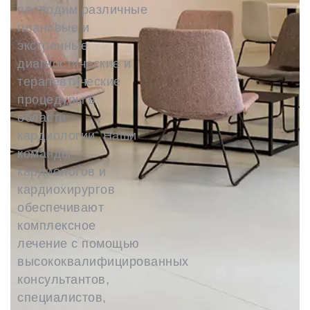
проводим различные
плановые и
экстренные
диагностические и
терапевтические
процедуры в
области
кардиологии. Наши
команды
кардиологов и
кардиохирургов
обеспечивают
комплексное
лечение с помощью
высококвалифицированных
консультантов,
специалистов,