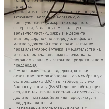
вмешательства на подключичной и сонной
артериях.
Дополнительные вмешательства и процедуры
включают: баллонную аортальную
вальвулопластику, закрытие открытого
отверстия, баллонную митральную
вальвулопластику, закрытие дефекта
межпредсердной перегородки, дефектов
межжелудочковой перегородки, закрытие
паравальвулярной утечки, вмешательства на
митральном клапане, вмешательства на
легочном клапане и закрытие придатка левого
предсердия.
Гемодинамическая поддержка, которая
охватывает экстракорпоральную мембранную
оксигенацию (ЭКМО) и внутриаортальную
баллонную помпу (ВАБП) для неработающих
сердец и тех, кто не в состоянии обеспечить
достаточный газообмен или перфузию для
поддержания жизни.
Современные исследования сердца с