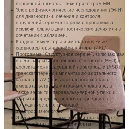
первичной ангиопластики при остром МИ.
Электрофизиологические исследования (ЭФИ)
для диагностики, лечения и контроля
нарушений сердечного ритма, проводимые
исключительно в диагностических целях или в
сочетании с абляцией.
Кардиостимуляторы и имплантируемые
кардиовертеры-дефибрилляторы (ИКД)
Программа "Структурное сердце", включающая
в себя закрытие овального отверстия (PFO) и
дефекта межпредсердной перегородки (ASD),
транскатетерную имплантацию аортального
клапана (TAVI) для аортального клапана,
вмешательства на митральном клапане, а
также закрытие паравальвулярной утечки и
закрытие придатка левого предсердия в
сотрудничестве с командой
электрофизиологов.
Эндоваскулярные вмешательства на аорте,
ангиопластика коарктации аорты,