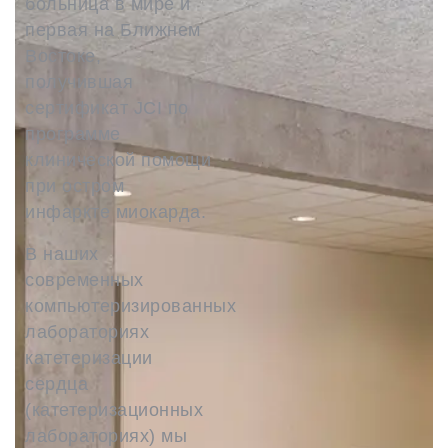
больница в мире и
первая на Ближнем
Востоке,
получившая
сертификат JCI по
программе
клинической помощи
при остром
инфаркте миокарда.
В наших
современных
компьютеризированных
лабораториях
катетеризации
сердца
(катетеризационных
лабораториях) мы