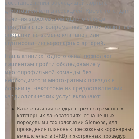
восстановления восходящей аорты с
дилатацией или диссекцией. Кроме того, для
лечения заболеваний одного сосуда
предлагаются современные малоинвазивные
операции по замене клапанов или
шунтированию коронарных артерий.
Наша клиника "одного окна" позволяет
пациентам пройти обследование у
многопрофильной команды без
необходимости многократных поездок в
больницу. Некоторые из предоставляемых
кардиологических услуг включают:
Катетеризация сердца в трех современных
катетерных лабораториях, оснащенных
передовыми технологиями Siemens, для
проведения плановых чрескожных коронарных
вмешательств (ЧКВ) и экстренных процедур